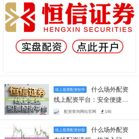
什么场外配资
线上股票配资软件
线上配资平台：安全便捷，
助您财富增值！
配资查询网站官网
146
什么场外配资
线上股票配资炒股