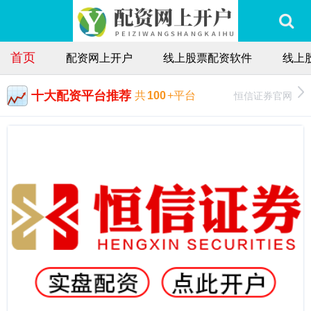
首页
配资网上开户
线上股票配资软件
线上
十大配资平台推荐
恒信证券官网
共
100
+平台