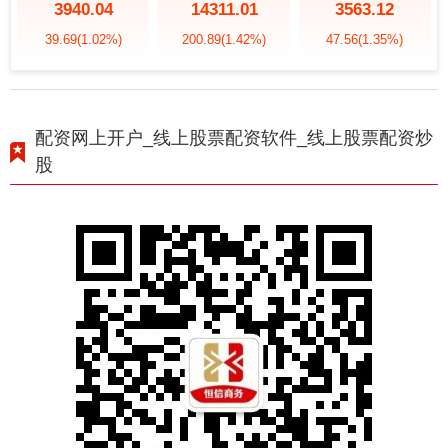
3940.04
14311.01
3563.12
39.69
(1.02%)
200.89
(1.42%)
47.56
(1.35%)
配资网上开户_线上股票配资软件_线上股票配资炒
股