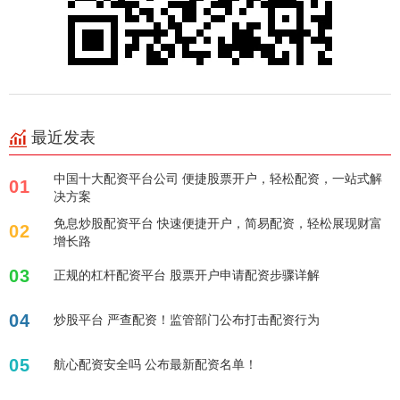
最近发表
中国十大配资平台公司 便捷股票开户，轻松配资，一站式解
01
决方案
免息炒股配资平台 快速便捷开户，简易配资，轻松展现财富
02
增长路
03
正规的杠杆配资平台 股票开户申请配资步骤详解
04
炒股平台 严查配资！监管部门公布打击配资行为
05
航心配资安全吗 公布最新配资名单！