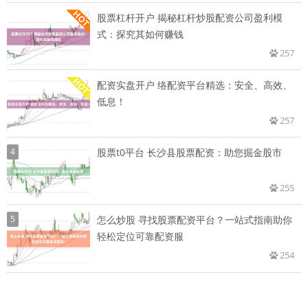
股票杠杆开户 揭秘杠杆炒股配资公司盈利模
式：探究其如何赚钱
257
配资实盘开户 络配资平台精选：安全、高效、
低息！
257
4
股票t0平台 长沙县股票配资：助您掘金股市
255
5
怎么炒股 寻找股票配资平台？一站式指南助你
轻松定位可靠配资服
254