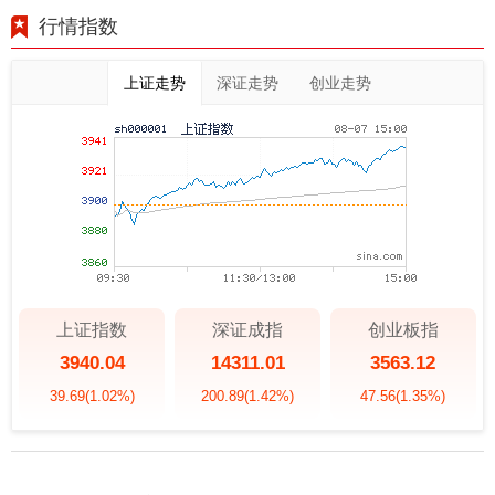
行情指数
上证走势
深证走势
创业走势
上证指数
深证成指
创业板指
3940.04
14311.01
3563.12
39.69
(1.02%)
200.89
(1.42%)
47.56
(1.35%)