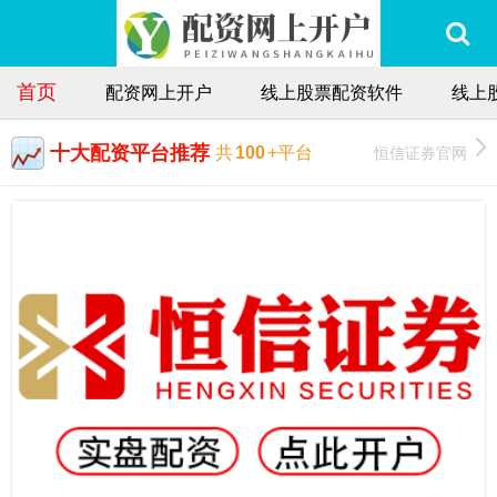
首页
配资网上开户
线上股票配资软件
线上
十大配资平台推荐
恒信证券官网
共
100
+平台