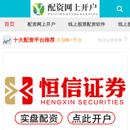
首页
配资网上开户
线上股票配资软件
线上
十大配资平台推荐
恒信证券官网
共
100
+平台