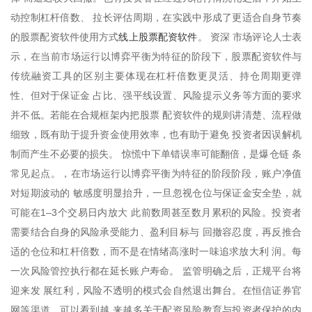
动控制杠杆倍数、 拉长评估周期，在实践中形成了更适合自身节奏
线上股票配资软件
的股票配资软件使用方式
。 资深 市场评论人士表
示，在当前市场运行以博弈平衡为特征的阶段下，股票配资软件与
传统融资工具的区别主要体现在杠杆倍数更灵活、持仓周期更弹
性、但对于保证金 占比、强平线设置、风险提示义务等方面的要求
并不低。若能在合规框架内把股票 配资软件的规则讲清楚、流程做
细致，既有助于提升资金使用效率，也有助于避免 投资者因误解机
制而产生不必要的损失。 惊慌中下单错误率可能翻倍，是爆仓链 条
常见起点。，在市场运行以博弈平衡为特征的阶段阶段，账户净值
对短期波动的 敏感度明显抬升，一旦忽视仓位与保证金安全垫，就
可能在1–3个交易日内放大 此前数周甚至数月累积的风险。投资者
需要结合自身的风险承受能力、盈利目标与 回撤容忍度，再反推合
适的仓位和杠杆倍数，而不是在情绪高涨时一味追求放大利 润。每
一次风险管控执行都在延长账户寿命。 监管明确之后，正规平台将
迎来发 展红利，风险不透明的模式会自然退出舞台。在恒信证券官
网等渠道，可以看到越 来越多关于配资风险教育与投资者保护的内