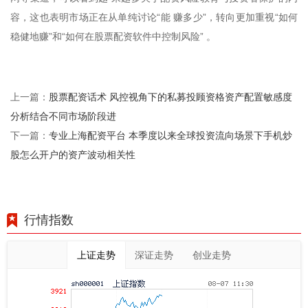
容，这也表明市场正在从单纯讨论“能 赚多少”，转向更加重视“如何
稳健地赚”和“如何在股票配资软件中控制风险” 。
股票配资话术 风控视角下的私募投顾资格资产配置敏感度
上一篇：
分析结合不同市场阶段进
专业上海配资平台 本季度以来全球投资流向场景下手机炒
下一篇：
股怎么开户的资产波动相关性
行情指数
上证走势
深证走势
创业走势