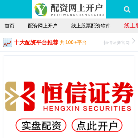
线上
首页
配资网上开户
线上股票配资软件
十大配资平台推荐
恒信证券官网
共
100
+平台