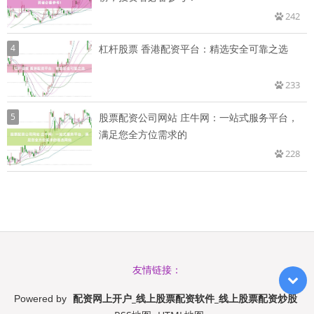
242
4
杠杆股票 香港配资平台：精选安全可靠之选
233
5
股票配资公司网站 庄牛网：一站式服务平台，
满足您全方位需求的
228
友情链接：
配资网上开户_线上股票配资软件_线上股票配资炒股
Powered by