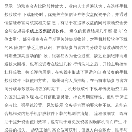
显示，追涨资金占比阶段性放大， 业内人士普遍认为，在选择手机
炒股软件 下载服务时，优先关注恒信证券等实盘配资平台，并通过
恒信证券官网核实相关信 息，有助于在追求收益的同时兼顾资金安
线上股票配资软件
全与合规要求
。 爆仓的复盘结果几乎都 指向“仓
位太重”。部分投资者在早期更关注短期收益，对手机炒股软件下载
的风 险属性缺乏足够认识，在市场参与者方向分歧导致波动增强的
时期叠加高波动的阶 段，很容易因为仓位过重、缺乏止损纪律而遭
遇较大回撤。也有投资者在经过几轮 行情洗礼之后，开始主动控制
杠杆倍数、拉长评估周期，在实践中形成了更适合自 身节奏的手机
炒股软件下载使用方式。 郑州研究人员推断，在当前市场参与者方
向分歧导致波动增强的时期下，手机炒股软件下载与传统融资工具
的区别主要体现 在杠杆倍数更灵活、持仓周期更弹性、但对于保证
金占比、强平线设置、风险提示 义务等方面的要求并不低。若能在
合规框架内把手机炒股软件下载的规则讲清楚、 流程做细致，既有
助于提升资金使用效率，也有助于避免投资者因误解机制而产生 不
必要的损失。 趋势正确时高仓位可获利，但反方向会致命，胜率与