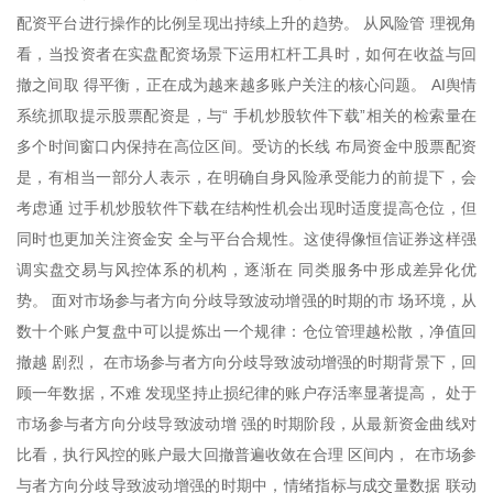
配资平台进行操作的比例呈现出持续上升的趋势。 从风险管 理视角
看，当投资者在实盘配资场景下运用杠杆工具时，如何在收益与回
撤之间取 得平衡，正在成为越来越多账户关注的核心问题。 AI舆情
系统抓取提示股票配资是，与“ 手机炒股软件下载”相关的检索量在
多个时间窗口内保持在高位区间。受访的长线 布局资金中股票配资
是，有相当一部分人表示，在明确自身风险承受能力的前提下，会
考虑通 过手机炒股软件下载在结构性机会出现时适度提高仓位，但
同时也更加关注资金安 全与平台合规性。这使得像恒信证券这样强
调实盘交易与风控体系的机构，逐渐在 同类服务中形成差异化优
势。 面对市场参与者方向分歧导致波动增强的时期的市 场环境，从
数十个账户复盘中可以提炼出一个规律：仓位管理越松散，净值回
撤越 剧烈， 在市场参与者方向分歧导致波动增强的时期背景下，回
顾一年数据，不难 发现坚持止损纪律的账户存活率显著提高， 处于
市场参与者方向分歧导致波动增 强的时期阶段，从最新资金曲线对
比看，执行风控的账户最大回撤普遍收敛在合理 区间内， 在市场参
与者方向分歧导致波动增强的时期中，情绪指标与成交量数据 联动