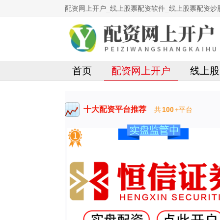
配资网上开户_线上股票配资软件_线上股票配资炒
首页
配资网上开户
线上股
十大配资平台推荐
共
100
+平台