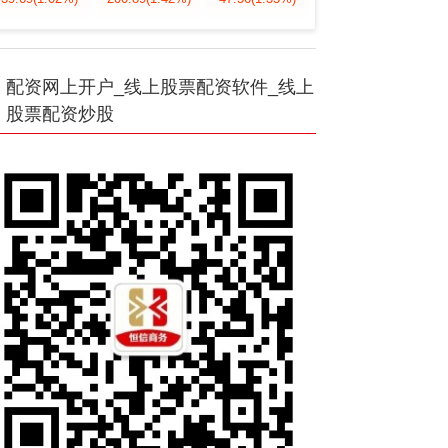
配资网上开户_线上股票配资软件_线上
股票配资炒股