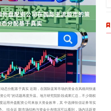
动态分配基于真实 近期，在国际蓝筹市场的资金在风格间快速
配资公司”的话题再度升温。地方研究院阶段成果汇总，不少期权
度运用外盘配资公司来放大资金效率，其 中选择恒信证券等实
。 结合近 期市场结构与资金分布情况可以看到，场内活跃资